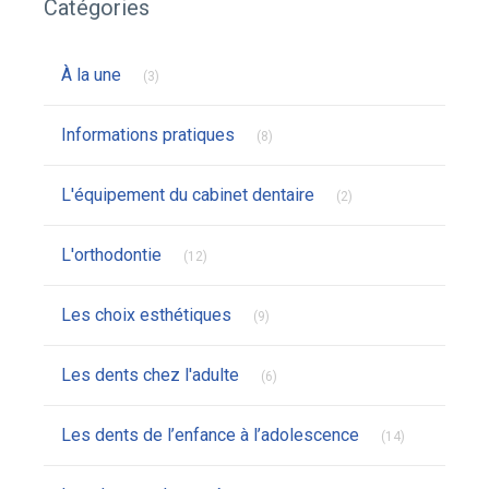
Catégories
Articles Count
À la une
(3)
Articles Count
Informations pratiques
(8)
Articles Count
L'équipement du cabinet dentaire
(2)
Articles Count
L'orthodontie
(12)
Articles Count
Les choix esthétiques
(9)
Articles Count
Les dents chez l'adulte
(6)
Articles Coun
Les dents de l’enfance à l’adolescence
(14)
Articles Count