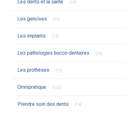
Les dents et la santé
(18)
Articles Count
Les gencives
(15)
Articles Count
Les implants
(19)
Articles Count
Les pathologies bucco-dentaires
(23)
Articles Count
Les prothèses
(15)
Articles Count
Omnipratique
(152)
Articles Count
Prendre soin des dents
(14)