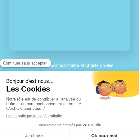
Politique de confidentialité et charte cookie
Mentions légales
Conditions Générales Utilisation
Charte déontologique
Ordre national
Annuaires chirurgiens dentistes
Création par
MENU
Appeler
Prendre rendez-vous